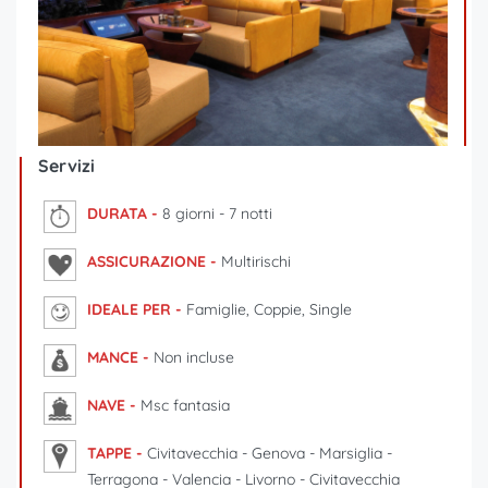
Servizi
DURATA -
8 giorni - 7 notti
ASSICURAZIONE -
Multirischi
IDEALE PER -
Famiglie, Coppie, Single
MANCE -
Non incluse
NAVE -
Msc fantasia
TAPPE -
Civitavecchia - Genova - Marsiglia -
Terragona - Valencia - Livorno - Civitavecchia