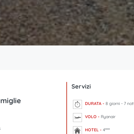
Servizi
miglie
DURATA -
8 giorni - 7 not
VOLO -
Ryanair
s
HOTEL -
4****