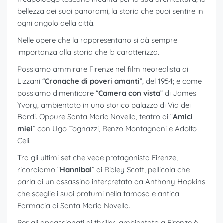
bellezza dei suoi panorami, la storia che puoi sentire in
ogni angolo della città.
Nelle opere che la rappresentano si dà sempre
importanza alla storia che la caratterizza.
Possiamo ammirare Firenze nel film neorealista di
Lizzani “
Cronache di poveri amanti
”, del 1954; e come
possiamo dimenticare “
Camera con vista
” di James
Yvory, ambientato in uno storico palazzo di Via dei
Bardi. Oppure Santa Maria Novella, teatro di “
Amici
miei
” con Ugo Tognazzi, Renzo Montagnani e Adolfo
Celi.
Tra gli ultimi set che vede protagonista Firenze,
ricordiamo “
Hannibal
” di Ridley Scott, pellicola che
parla di un assassino interpretato da Anthony Hopkins
che sceglie i suoi profumi nella famosa e antica
Farmacia di Santa Maria Novella.
Per gli appassionati di thriller, ambientato a Firenze è