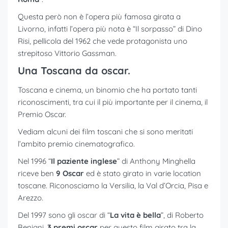
Questa però non è l’opera più famosa girata a
Livorno, infatti l’opera più nota è “Il sorpasso” di Dino
Risi, pellicola del 1962 che vede protagonista uno
strepitoso Vittorio Gassman.
Una Toscana da oscar.
Toscana e cinema, un binomio che ha portato tanti
riconoscimenti, tra cui il più importante per il cinema, il
Premio Oscar.
Vediam alcuni dei film toscani che si sono meritati
l’ambito premio cinematografico.
Nel 1996 “
Il paziente inglese
” di Anthony Minghella
riceve ben
9 Oscar
ed è stato girato in varie location
toscane. Riconosciamo la Versilia, la Val d’Orcia, Pisa e
Arezzo.
Del 1997 sono gli oscar di “
La vita è bella
”, di Roberto
Benigni,
3 premi oscar
per questo film girato tra la