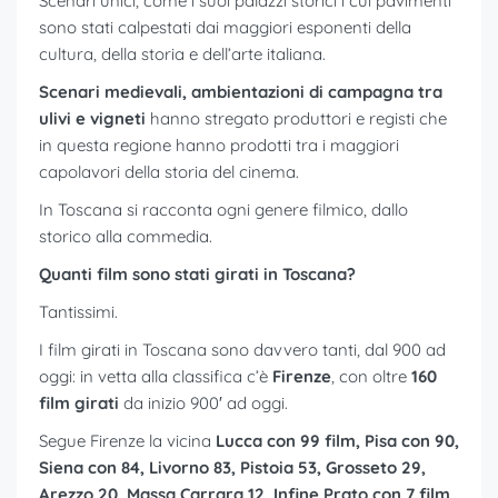
Scenari unici, come i suoi palazzi storici i cui pavimenti
sono stati calpestati dai maggiori esponenti della
cultura, della storia e dell’arte italiana.
Scenari medievali, ambientazioni di campagna tra
ulivi e vigneti
hanno stregato produttori e registi che
in questa regione hanno prodotti tra i maggiori
capolavori della storia del cinema.
In Toscana si racconta ogni genere filmico, dallo
storico alla commedia.
Quanti film sono stati girati in Toscana?
Tantissimi.
I film girati in Toscana sono davvero tanti, dal 900 ad
oggi: in vetta alla classifica c’è
Firenze
, con oltre
160
film girati
da inizio 900′ ad oggi.
Segue Firenze la vicina
Lucca con 99 film, Pisa con 90,
Siena con 84, Livorno 83, Pistoia 53, Grosseto 29,
Arezzo 20, Massa Carrara 12. Infine Prato con 7 film
.