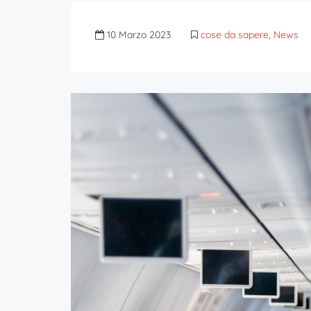
10 Marzo 2023
cose da sapere
,
News