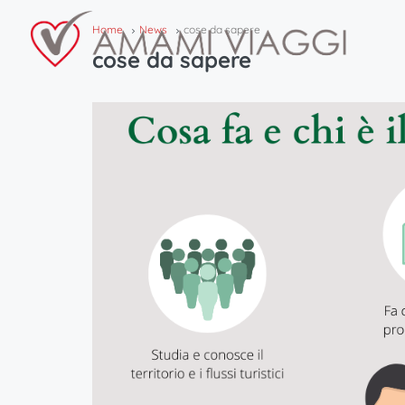
Home
News
cose da sapere
cose da sapere